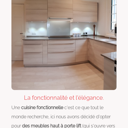
La fonctionnalité et l'élégance.
Une
cuisine fonctionnelle
c'est ce que tout le
monde recherche, ici nous avons décidé d'opter
pour
des meubles haut à porte lift
(qui s'ouvre vers